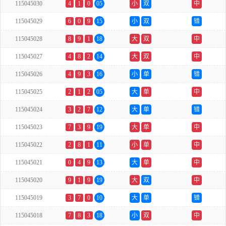
115045030
4
1
0
05
小
双
中
115045029
6
0
9
15
小
双
错
115045028
8
9
1
18
大
双
中
115045027
4
8
2
14
大
双
中
115045026
4
9
3
16
小
单
错
115045025
2
1
2
05
大
单
中
115045024
3
2
7
12
大
单
错
115045023
7
3
9
19
大
单
中
115045022
2
8
1
11
小
单
中
115045021
0
4
9
13
大
单
中
115045020
9
1
9
19
大
双
中
115045019
3
7
0
10
大
单
错
115045018
7
8
3
18
小
双
中