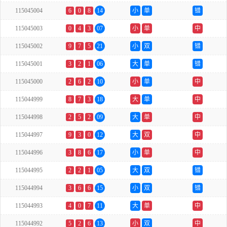
115045004
6
0
8
14
小
单
错
115045003
0
4
3
07
小
单
中
115045002
9
7
5
21
小
双
错
115045001
3
2
1
06
大
单
错
115045000
2
6
2
10
小
单
中
115044999
8
7
3
18
大
单
中
115044998
2
5
2
09
大
单
中
115044997
9
3
0
12
大
双
中
115044996
3
8
6
17
小
单
中
115044995
2
2
1
05
大
双
错
115044994
3
6
6
15
小
双
错
115044993
4
0
7
11
大
单
中
115044992
5
2
6
13
小
双
中