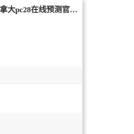
易记网址:28yc.com-加拿大2.8-pc28加拿大|历史开奖结果查询|加拿大pc28在线预测官网_极致火热优质的免费预测