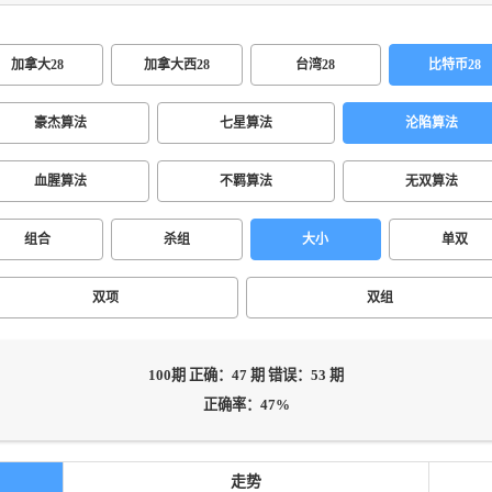
加拿大28
加拿大西28
台湾28
比特币28
豪杰算法
七星算法
沦陷算法
血腥算法
不羁算法
无双算法
组合
杀组
大小
单双
双项
双组
100期 正确：47 期 错误：53 期
正确率：47%
走势