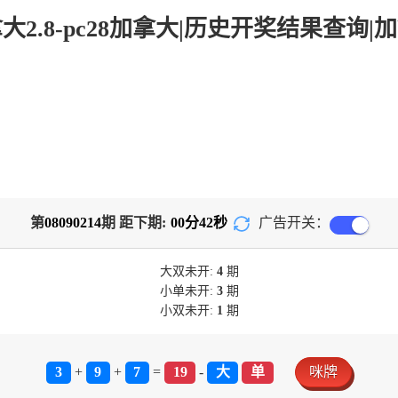
第
08090214
期 距下期:
00
分
42
秒
广告开关：
大双
未开:
4
期
小单
未开:
3
期
小双
未开:
1
期
3
+
9
+
7
=
19
-
大
单
咪牌