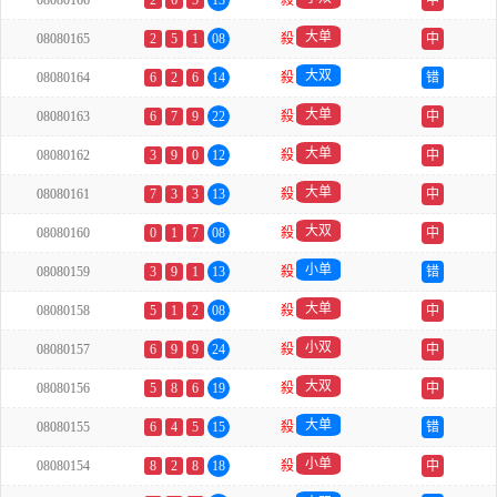
08080166
2
6
5
13
殺
中
大单
08080165
2
5
1
08
殺
中
大双
08080164
6
2
6
14
殺
错
大单
08080163
6
7
9
22
殺
中
大单
08080162
3
9
0
12
殺
中
大单
08080161
7
3
3
13
殺
中
大双
08080160
0
1
7
08
殺
中
小单
08080159
3
9
1
13
殺
错
大单
08080158
5
1
2
08
殺
中
小双
08080157
6
9
9
24
殺
中
大双
08080156
5
8
6
19
殺
中
大单
08080155
6
4
5
15
殺
错
小单
08080154
8
2
8
18
殺
中