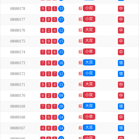
小双
08080178
9
3
1
13
殺
中
小双
08080177
4
8
5
17
殺
中
大双
08080176
6
2
4
12
殺
中
大双
08080175
6
9
0
15
殺
中
小单
08080174
7
0
8
15
殺
中
大双
08080173
7
9
2
18
殺
错
小双
08080172
3
2
7
12
殺
错
大双
08080171
8
3
4
15
殺
中
小双
08080170
6
2
1
09
殺
中
大双
08080169
7
6
7
20
殺
错
小单
08080168
5
6
3
14
殺
中
大双
08080167
4
8
2
14
殺
错
小双