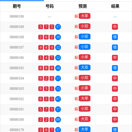
期号
号码
预测
结果
大单
08080190
---
殺
---
小双
08080189
5
7
5
17
殺
中
小双
08080188
2
6
2
10
殺
错
小双
08080187
4
4
4
12
殺
错
小单
08080186
1
4
7
12
殺
中
大双
08080185
8
8
0
16
殺
错
小双
08080184
9
2
6
17
殺
中
小单
08080183
9
5
1
15
殺
中
大单
08080182
0
2
5
07
殺
中
小双
08080181
5
7
5
17
殺
中
大双
08080180
2
2
5
09
殺
中
大单
08080179
2
8
7
17
殺
错