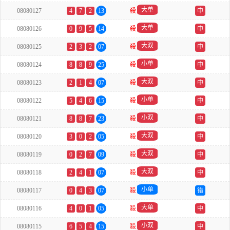
大单
08080127
4
7
2
13
殺
中
大单
08080126
0
9
5
14
殺
中
大双
08080125
2
3
2
07
殺
中
小单
08080124
8
8
9
25
殺
中
大双
08080123
2
1
4
07
殺
中
小单
08080122
5
4
6
15
殺
中
小双
08080121
8
8
7
23
殺
中
大双
08080120
3
0
2
05
殺
中
大双
08080119
0
2
7
09
殺
中
大双
08080118
2
4
1
07
殺
中
小单
08080117
0
4
3
07
殺
错
大单
08080116
4
0
1
05
殺
中
小双
08080115
6
5
4
15
殺
中