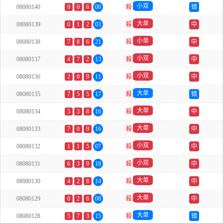
小双
08080140
0
0
6
06
殺
错
大单
08080139
0
1
2
03
殺
中
小单
08080138
7
8
6
21
殺
中
小双
08080137
4
7
2
13
殺
中
小双
08080136
2
0
9
11
殺
中
大单
08080135
7
5
5
17
殺
错
大单
08080134
5
3
8
16
殺
中
大单
08080133
7
0
9
16
殺
中
小双
08080132
1
1
5
07
殺
中
小双
08080131
6
3
9
18
殺
中
大单
08080130
4
2
8
14
殺
中
大单
08080129
0
2
6
08
殺
中
大单
08080128
5
7
3
15
殺
错