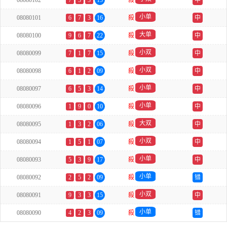
08080102
7
5
3
15
殺
中
小单
08080101
6
7
3
16
殺
中
大单
08080100
9
6
7
22
殺
中
小双
08080099
7
1
7
15
殺
中
小双
08080098
6
1
2
09
殺
中
小单
08080097
6
5
3
14
殺
中
小单
08080096
1
9
0
10
殺
中
大双
08080095
1
3
2
06
殺
中
小双
08080094
1
5
1
07
殺
中
小单
08080093
5
3
9
17
殺
中
小单
08080092
2
5
2
09
殺
错
小双
08080091
9
3
3
15
殺
中
小单
08080090
4
2
3
09
殺
错