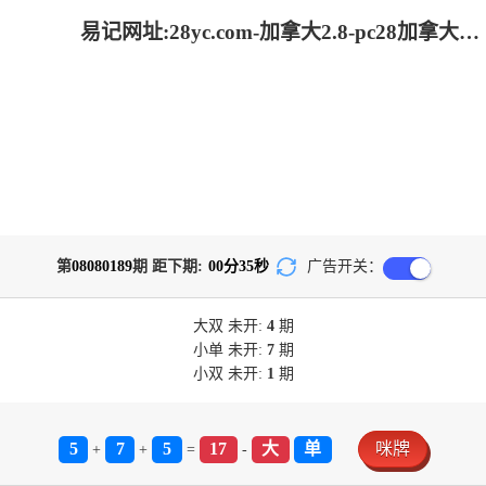
易记网址:28yc.com-加拿大2.8-pc28加拿大|历史开奖结果查询|加拿大pc28在线预测官网_极致火热优质的免费预测
第
08080189
期 距下期:
00
分
34
秒
广告开关：
大双
未开:
4
期
小单
未开:
7
期
小双
未开:
1
期
5
7
5
17
大
单
咪牌
+
+
=
-