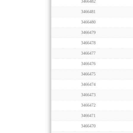
3466482
3466481
3466480
3466479
3466478
3466477
3466476
3466475
3466474
3466473
3466472
3466471
3466470