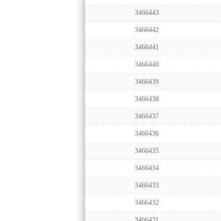
3466443
3466442
3466441
3466440
3466439
3466438
3466437
3466436
3466435
3466434
3466433
3466432
3466431