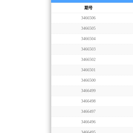
期号
3466506
3466505
3466504
3466503
3466502
3466501
3466500
3466499
3466498
3466497
3466496
3466495