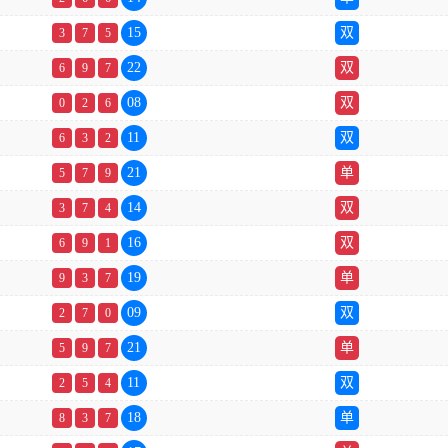
15
双
3
7
5
22
双
6
9
7
08
双
0
2
6
11
双
6
3
2
21
单
5
7
9
14
双
3
7
4
16
双
6
9
1
19
单
9
3
7
09
双
2
7
0
21
单
5
9
7
11
双
2
5
4
18
单
8
3
7