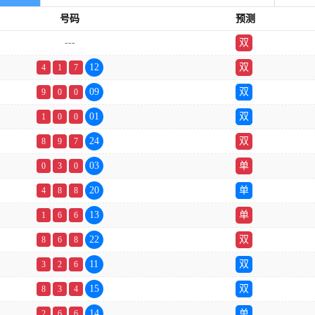
号码
预测
---
双
12
双
4
1
7
09
双
9
0
0
01
双
1
0
0
24
双
8
9
7
03
单
0
3
0
20
单
4
8
8
13
单
1
6
6
22
双
8
6
8
11
双
3
2
6
15
双
8
3
4
14
单
2
6
6