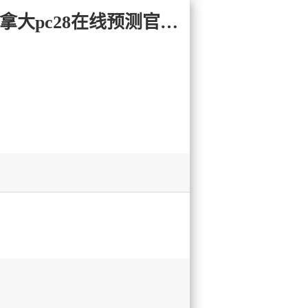
易记网址:28yc.com-加拿大2.8-pc28加拿大|历史开奖结果查询|加拿大pc28在线预测官网_极致火热优质的免费预测