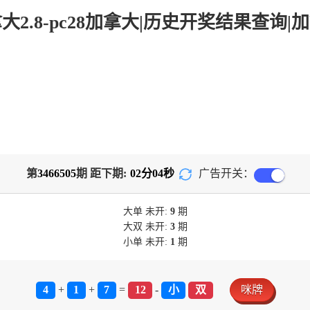
第
3466505
期 距下期:
02
分
04
秒
广告开关：
大单
未开:
9
期
大双
未开:
3
期
小单
未开:
1
期
4
+
1
+
7
=
12
-
小
双
咪牌