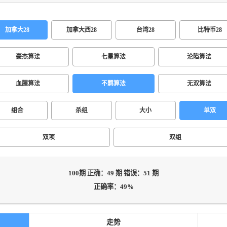
加拿大28
加拿大西28
台湾28
比特币28
豪杰算法
七星算法
沦陷算法
血腥算法
不羁算法
无双算法
组合
杀组
大小
单双
双项
双组
100期 正确：49 期 错误：51 期
正确率：49%
走势