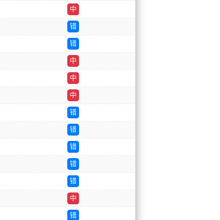
中
错
错
中
中
中
错
错
错
错
错
中
错