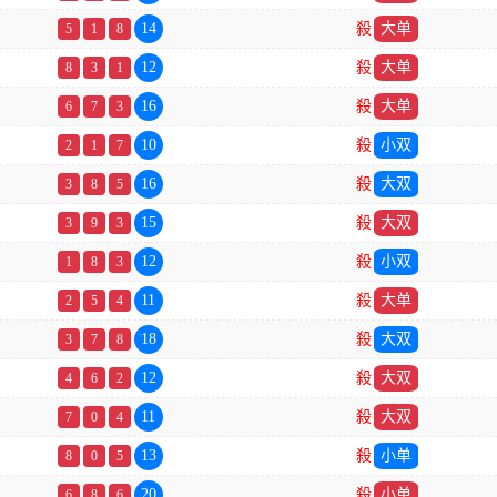
14
殺
大单
5
1
8
12
殺
大单
8
3
1
16
殺
大单
6
7
3
10
殺
小双
2
1
7
16
殺
大双
3
8
5
15
殺
大双
3
9
3
12
殺
小双
1
8
3
11
殺
大单
2
5
4
18
殺
大双
3
7
8
12
殺
大双
4
6
2
11
殺
大双
7
0
4
13
殺
小单
8
0
5
20
殺
小单
6
8
6