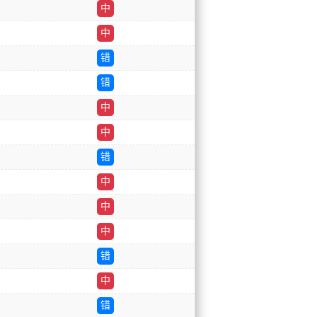
中
中
错
错
中
中
错
中
中
中
错
中
错