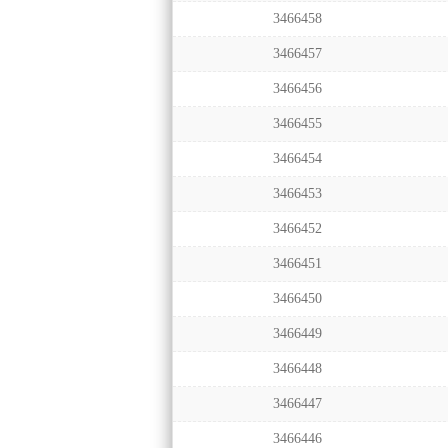
3466458
3466457
3466456
3466455
3466454
3466453
3466452
3466451
3466450
3466449
3466448
3466447
3466446