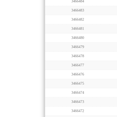
3466484
3466483
3466482
3466481
3466480
3466479
3466478
3466477
3466476
3466475
3466474
3466473
3466472