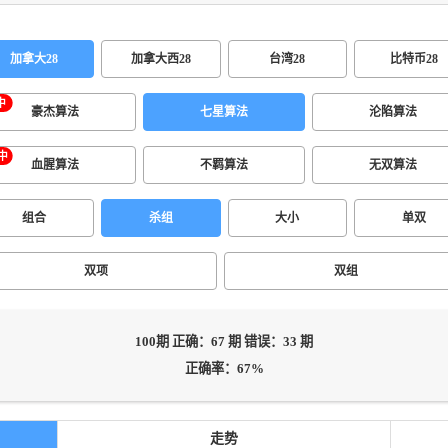
加拿大28
加拿大西28
台湾28
比特币28
豪杰算法
七星算法
沦陷算法
血腥算法
不羁算法
无双算法
组合
杀组
大小
单双
双项
双组
100期 正确：67 期 错误：33 期
正确率：67%
走势