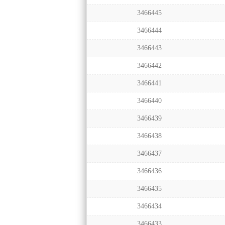
3466445
3466444
3466443
3466442
3466441
3466440
3466439
3466438
3466437
3466436
3466435
3466434
3466433