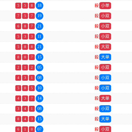
18
殺
小单
5
5
8
19
殺
小双
7
5
7
21
殺
小双
6
8
7
11
殺
小双
5
3
3
21
殺
大双
5
8
8
15
殺
大单
8
0
7
05
殺
小双
2
1
2
08
殺
小双
4
3
1
10
殺
小双
5
0
5
14
殺
大单
4
3
7
08
殺
小双
3
4
1
15
殺
大单
8
4
3
07
殺
小双
6
1
0