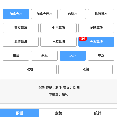
加拿大28
加拿大西28
台湾28
比特币28
豪杰算法
七星算法
沦陷算法
血腥算法
不羁算法
无双算法
组合
杀组
大小
单双
双项
双组
100期 正确：58 期 错误：42 期
正确率：58%
预测
走势
统计