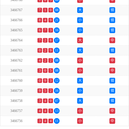
3466768
1
0
5
06
小
中
3466767
7
1
0
08
大
错
3466766
8
4
9
21
小
错
3466765
6
7
3
16
小
错
3466764
7
2
8
17
大
中
3466763
0
2
9
11
大
错
3466762
4
2
2
08
小
中
3466761
3
0
5
08
小
中
3466760
0
9
3
12
大
错
3466759
9
5
2
16
小
错
3466758
3
4
0
07
大
错
3466757
4
4
5
13
小
中
3466756
3
4
4
11
小
中