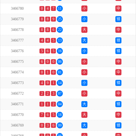
3466780
0
4
7
11
小
中
3466779
8
8
9
25
小
错
3466778
8
8
6
22
大
中
3466777
4
4
5
13
大
错
3466776
5
6
5
16
小
错
3466775
6
0
0
06
小
中
3466774
0
1
0
01
小
中
3466773
4
9
1
14
小
错
3466772
2
2
3
07
小
中
3466771
1
1
2
04
大
错
3466770
7
6
5
18
大
中
3466769
0
3
6
09
大
错