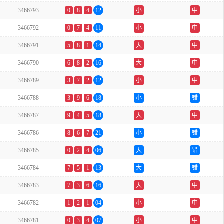
3466793
0
8
4
12
小
中
3466792
0
7
4
11
小
中
3466791
5
8
1
14
大
中
3466790
6
8
2
16
大
中
3466789
3
7
2
12
小
中
3466788
3
9
6
18
小
错
3466787
9
4
5
18
大
中
3466786
8
6
7
21
小
错
3466785
0
2
4
06
大
错
3466784
7
5
1
13
大
错
3466783
7
3
6
16
大
中
3466782
1
2
1
04
小
中
3466781
0
3
4
07
小
中