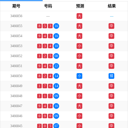
期号
号码
预测
结果
3466856
---
大
---
单
3466855
8
5
3
16
大
中
3466854
9
4
3
16
大
中
3466853
3
3
4
10
小
中
3466852
1
2
5
08
小
中
3466851
9
4
9
22
大
中
3466850
8
2
4
14
小
错
3466849
1
7
6
14
大
中
3466848
1
1
7
09
小
中
3466847
9
4
3
16
大
中
3466846
0
9
0
09
小
中
3466845
2
0
5
07
小
中