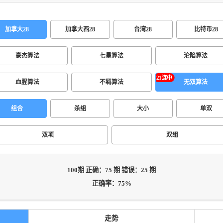
加拿大28
加拿大西28
台湾28
比特币28
豪杰算法
七星算法
沦陷算法
血腥算法
不羁算法
无双算法
组合
杀组
大小
单双
双项
双组
100期 正确：75 期 错误：25 期
正确率：75%
走势