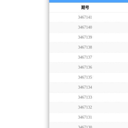
期号
3467141
3467140
3467139
3467138
3467137
3467136
3467135
3467134
3467133
3467132
3467131
3467130