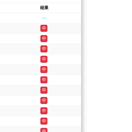
结果
---
中
中
中
中
中
中
中
中
中
中
中