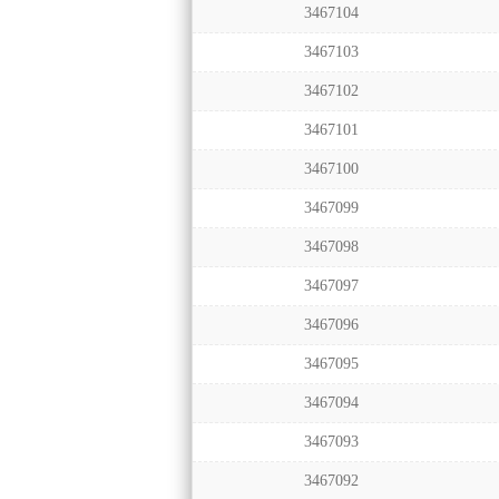
3467104
3467103
3467102
3467101
3467100
3467099
3467098
3467097
3467096
3467095
3467094
3467093
3467092