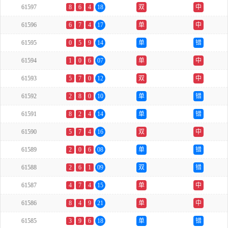
61597
8
6
4
18
双
中
61596
6
7
4
17
单
中
61595
0
5
9
14
单
错
61594
1
0
6
07
单
中
61593
5
7
0
12
双
中
61592
2
8
0
10
单
错
61591
8
2
4
14
单
错
61590
5
7
4
16
双
中
61589
2
0
6
08
单
错
61588
2
6
1
09
双
错
61587
4
7
4
15
单
中
61586
8
4
9
21
单
中
61585
3
9
6
18
单
错