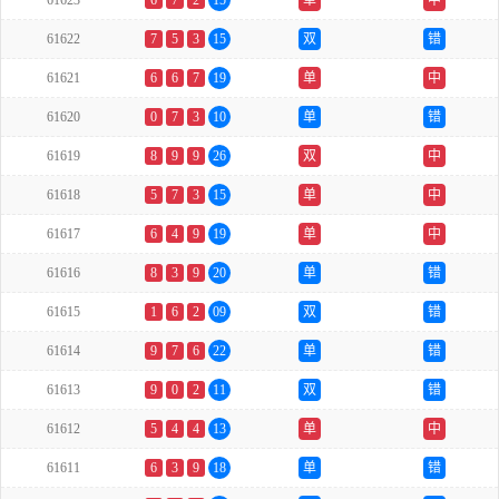
61623
6
7
2
15
单
中
61622
7
5
3
15
双
错
61621
6
6
7
19
单
中
61620
0
7
3
10
单
错
61619
8
9
9
26
双
中
61618
5
7
3
15
单
中
61617
6
4
9
19
单
中
61616
8
3
9
20
单
错
61615
1
6
2
09
双
错
61614
9
7
6
22
单
错
61613
9
0
2
11
双
错
61612
5
4
4
13
单
中
61611
6
3
9
18
单
错