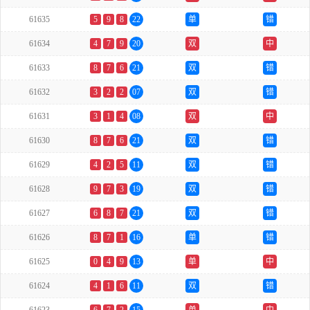
61635
5
9
8
22
单
错
61634
4
7
9
20
双
中
61633
8
7
6
21
双
错
61632
3
2
2
07
双
错
61631
3
1
4
08
双
中
61630
8
7
6
21
双
错
61629
4
2
5
11
双
错
61628
9
7
3
19
双
错
61627
6
8
7
21
双
错
61626
8
7
1
16
单
错
61625
0
4
9
13
单
中
61624
4
1
6
11
双
错