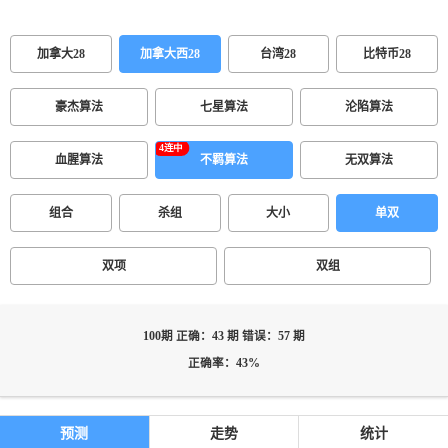
加拿大28
加拿大西28
台湾28
比特币28
豪杰算法
七星算法
沦陷算法
血腥算法
不羁算法
无双算法
组合
杀组
大小
单双
双项
双组
100期 正确：43 期 错误：57 期
正确率：43%
预测
走势
统计