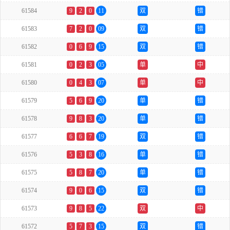
61584
9
2
0
11
双
错
61583
7
2
0
09
双
错
61582
0
6
9
15
双
错
61581
0
2
3
05
单
中
61580
0
4
3
07
单
中
61579
5
6
9
20
单
错
61578
9
8
3
20
单
错
61577
6
6
7
19
双
错
61576
5
3
8
16
单
错
61575
5
8
7
20
单
错
61574
9
0
6
15
双
错
61573
9
8
5
22
双
中
61572
5
7
3
15
双
错