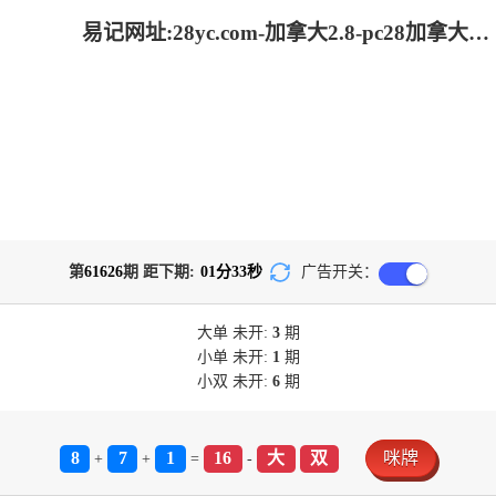
易记网址:28yc.com-加拿大2.8-pc28加拿大|历史开奖结果查询|加拿大pc28在线预测官网_极致火热优质的免费预测
第
61626
期 距下期:
01
分
33
秒
广告开关：
大单
未开:
3
期
小单
未开:
1
期
小双
未开:
6
期
8
7
1
16
大
双
咪牌
+
+
=
-