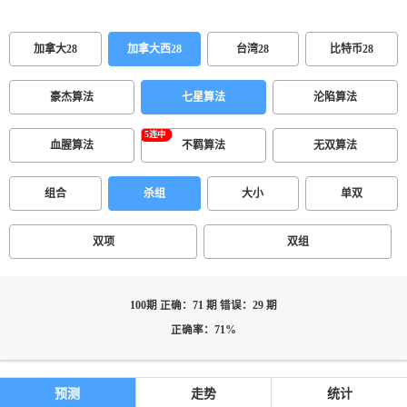
加拿大28
加拿大西28
台湾28
比特币28
豪杰算法
七星算法
沦陷算法
血腥算法
不羁算法
无双算法
组合
杀组
大小
单双
双项
双组
100期 正确：71 期 错误：29 期
正确率：71%
预测
走势
统计