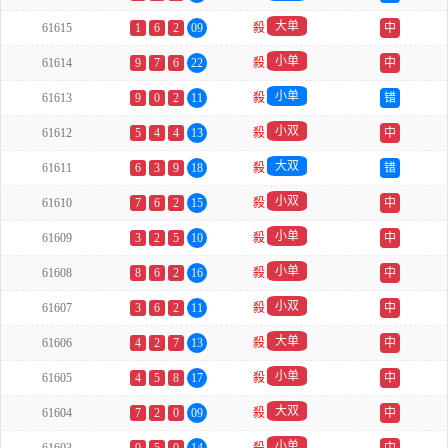
大单
61615
1
6
2
09
殺
中
小单
61614
9
7
6
22
殺
中
小单
61613
9
0
2
11
殺
错
小双
61612
5
4
4
13
殺
中
大双
61611
6
3
9
18
殺
错
小双
61610
7
6
2
15
殺
中
小单
61609
3
2
5
10
殺
中
小单
61608
8
6
2
16
殺
中
小双
61607
3
6
2
11
殺
中
大单
61606
4
2
7
13
殺
中
小单
61605
4
5
8
17
殺
中
大双
61604
7
2
0
09
殺
中
小单