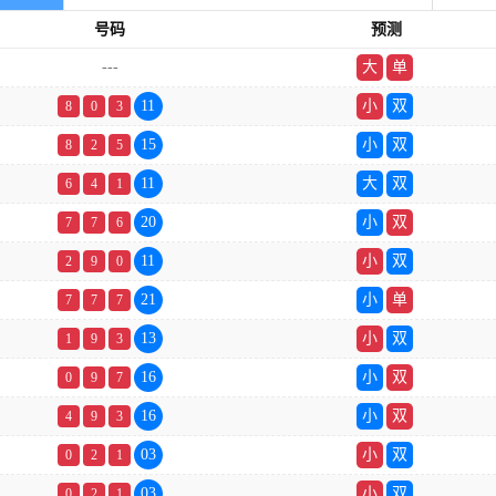
号码
预测
---
大
单
11
小
双
8
0
3
15
小
双
8
2
5
11
大
双
6
4
1
20
小
双
7
7
6
11
小
双
2
9
0
21
小
单
7
7
7
13
小
双
1
9
3
16
小
双
0
9
7
16
小
双
4
9
3
03
小
双
0
2
1
03
小
双
0
2
1