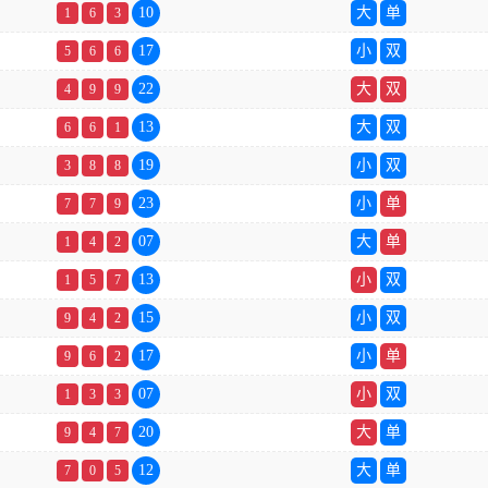
10
大
单
1
6
3
17
小
双
5
6
6
22
大
双
4
9
9
13
大
双
6
6
1
19
小
双
3
8
8
23
小
单
7
7
9
07
大
单
1
4
2
13
小
双
1
5
7
15
小
双
9
4
2
17
小
单
9
6
2
07
小
双
1
3
3
20
大
单
9
4
7
12
大
单
7
0
5