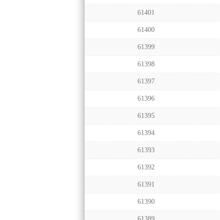
61401
61400
61399
61398
61397
61396
61395
61394
61393
61392
61391
61390
61389