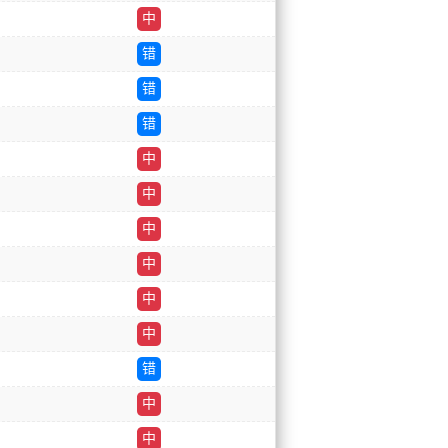
中
错
错
错
中
中
中
中
中
中
错
中
中