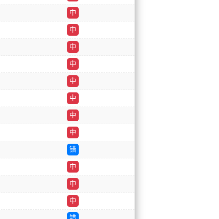
中
中
中
中
中
中
中
中
错
中
中
中
错