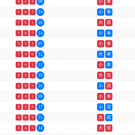
09
小
单
4
1
4
14
小
单
1
6
7
16
大
双
7
8
1
14
小
单
1
6
7
07
小
单
3
3
1
12
大
单
7
5
0
12
小
单
5
6
1
16
大
双
9
3
4
16
小
双
2
9
5
09
小
单
4
4
1
17
小
双
9
2
6
15
大
双
6
0
9
14
大
双
5
4
5