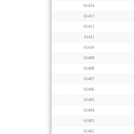
61414
61413
61412
61411
61410
61409
61408
61407
61406
61405
61404
61403
61402