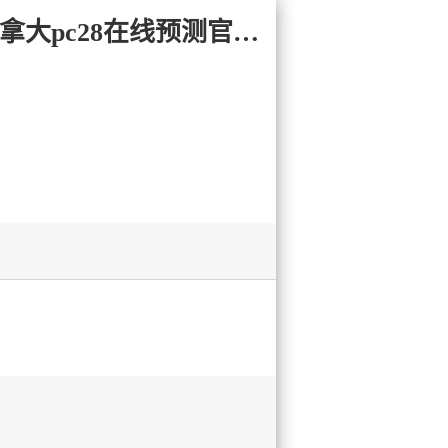
易记网址:28yc.com-加拿大2.8-pc28加拿大|历史开奖结果查询|加拿大pc28在线预测官网_极致火热优质的免费预测