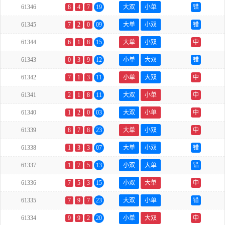
61346
8
4
7
19
大双
小单
错
61345
7
2
0
09
大单
小双
错
61344
6
1
8
15
大单
小双
中
61343
0
3
9
12
小单
大双
错
61342
7
1
3
11
小单
大双
中
61341
2
1
8
11
大双
小单
中
61340
1
2
0
03
大双
小单
中
61339
8
7
8
23
大单
小双
中
61338
1
3
3
07
大单
小双
错
61337
1
7
5
13
小双
大单
错
61336
7
5
3
15
小双
大单
中
61335
7
9
7
23
大双
小单
错
61334
9
9
2
20
小单
大双
中