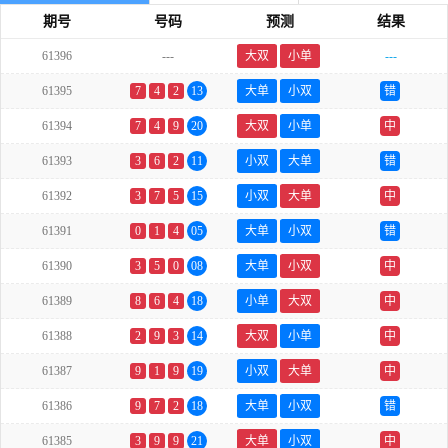
期号
号码
预测
结果
61396
---
大双
小单
---
61395
7
4
2
13
大单
小双
错
61394
7
4
9
20
大双
小单
中
61393
3
6
2
11
小双
大单
错
61392
3
7
5
15
小双
大单
中
61391
0
1
4
05
大单
小双
错
61390
3
5
0
08
大单
小双
中
61389
8
6
4
18
小单
大双
中
61388
2
9
3
14
大双
小单
中
61387
9
1
9
19
小双
大单
中
61386
9
7
2
18
大单
小双
错
61385
3
9
9
21
大单
小双
中