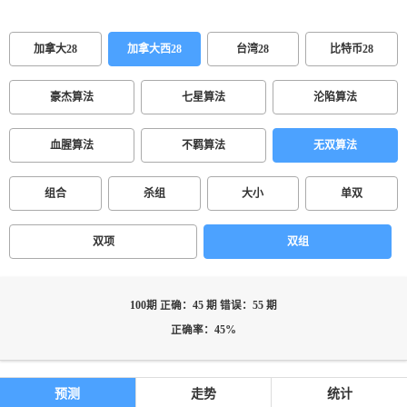
加拿大28
加拿大西28
台湾28
比特币28
豪杰算法
七星算法
沦陷算法
血腥算法
不羁算法
无双算法
组合
杀组
大小
单双
双项
双组
100期 正确：45 期 错误：55 期
正确率：45%
预测
走势
统计