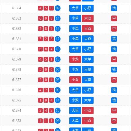
61384
4
5
0
09
大单
小双
错
61383
6
0
8
14
小单
大双
中
61382
4
8
2
14
小单
大双
中
61381
7
2
8
17
小单
大双
错
61380
6
8
4
18
大单
小双
错
61379
4
5
1
10
小双
大单
中
61378
5
0
0
05
小双
大单
错
61377
2
0
4
06
小双
大单
中
61376
4
2
3
09
大单
小双
错
61375
1
9
4
14
小双
大单
错
61374
3
4
3
10
大单
小双
中
61373
4
1
1
06
大单
小双
中