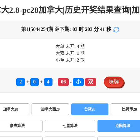
第
115044254
期 距下期:
03
时
203
分
41
秒
大单
未开:
4
期
大双
未开:
1
期
小单
未开:
2
期
2
+
0
+
4
=
06
-
小
双
咪牌
加拿大28
加拿大西28
台湾28
比特币28
豪杰算法
七星算法
沦陷算法