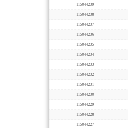
115044239
115044238
115044237
115044236
115044235
115044234
115044233
115044232
115044231
115044230
115044229
115044228
115044227