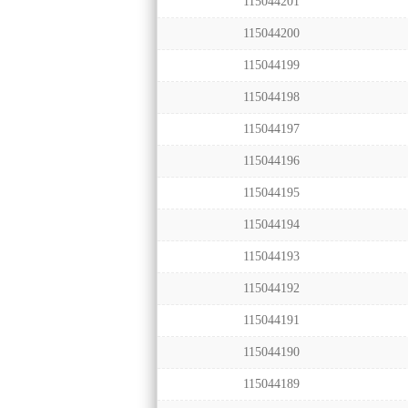
115044201
115044200
115044199
115044198
115044197
115044196
115044195
115044194
115044193
115044192
115044191
115044190
115044189