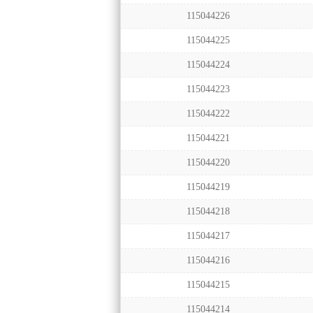
115044226
115044225
115044224
115044223
115044222
115044221
115044220
115044219
115044218
115044217
115044216
115044215
115044214