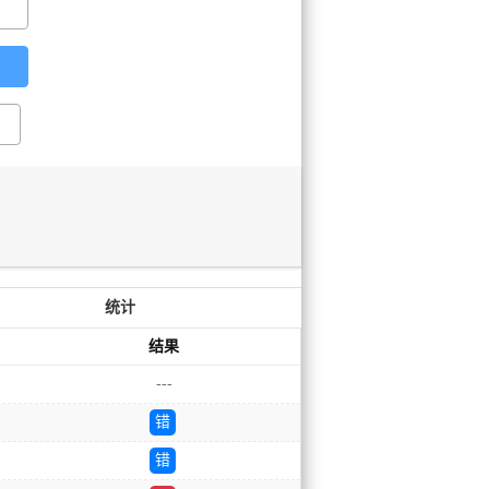
统计
结果
---
错
错