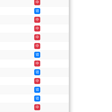
中
错
中
中
中
中
错
中
错
中
错
错
中