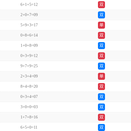
6+1+5=12
双
2+0+7=09
双
5+9+3=17
单
0+8+6=14
双
1+0+8=09
双
0+3+9=12
双
9+7+9=25
双
2+3+4=09
单
8+4+8=20
双
0+3+4=07
双
3+0+0=03
双
1+7+8=16
双
6+5+0=11
双