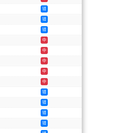
错
错
错
中
中
中
中
中
错
错
错
错