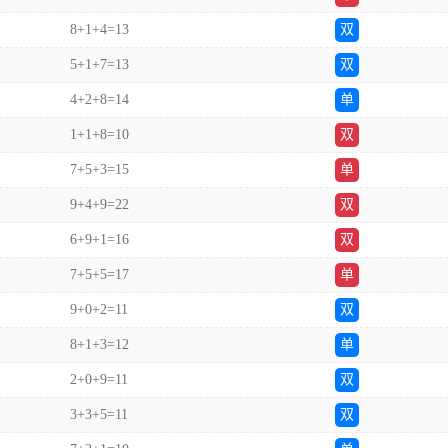
8+1+4=13
双
5+1+7=13
双
4+2+8=14
单
1+1+8=10
双
7+5+3=15
单
9+4+9=22
双
6+9+1=16
双
7+5+5=17
单
9+0+2=11
双
8+1+3=12
单
2+0+9=11
双
3+3+5=11
双