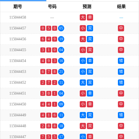
期号
号码
预测
结果
115044458
---
大
单
---
115044457
0
5
0
05
小
双
中
115044456
6
4
9
19
大
双
中
115044455
3
1
0
04
小
双
中
115044454
4
9
3
16
小
单
错
115044453
6
7
8
21
小
双
错
115044452
2
7
2
11
大
双
错
115044451
3
0
1
04
小
单
中
115044450
4
4
1
09
小
单
中
115044449
4
1
6
11
大
双
错
115044448
2
8
8
18
大
双
中
115044447
7
5
5
17
小
单
中