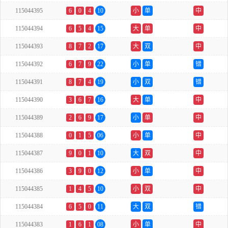
115044395
6
0
4
10
小
单
中
115044394
6
5
4
15
大
单
中
115044393
8
7
2
17
大
双
中
115044392
6
7
9
22
小
单
错
115044391
8
7
4
19
小
双
错
115044390
3
6
7
16
大
单
中
115044389
2
6
9
17
小
单
中
115044388
0
1
5
06
小
单
中
115044387
9
0
1
10
大
双
中
115044386
3
9
0
12
小
单
中
115044385
1
4
5
10
小
双
中
115044384
6
5
0
11
大
双
错
115044383
1
6
1
08
小
单
中