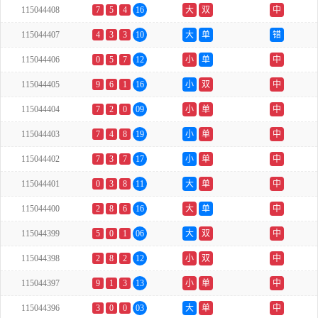
115044408
7
5
4
16
大
双
中
115044407
4
3
3
10
大
单
错
115044406
0
5
7
12
小
单
中
115044405
9
6
1
16
小
双
中
115044404
7
2
0
09
小
单
中
115044403
7
4
8
19
小
单
中
115044402
7
3
7
17
小
单
中
115044401
0
3
8
11
大
单
中
115044400
2
8
6
16
大
单
中
115044399
5
0
1
06
大
双
中
115044398
2
8
2
12
小
双
中
115044397
9
1
3
13
小
单
中
115044396
3
0
0
03
大
单
中