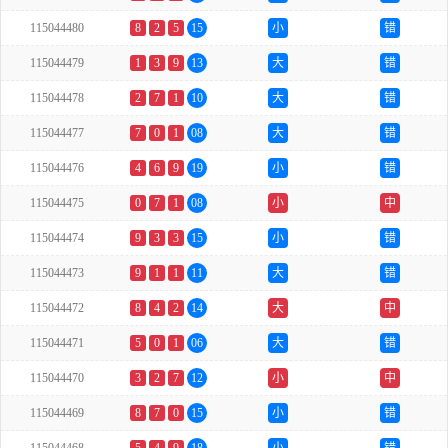
115044480
8
2
5
15
小
错
115044479
1
3
9
13
大
错
115044478
2
7
1
10
大
错
115044477
7
0
1
08
大
错
115044476
4
6
9
19
小
错
115044475
0
7
1
08
小
中
115044474
9
3
3
15
小
错
115044473
9
1
1
11
大
错
115044472
8
4
2
14
大
中
115044471
5
0
1
06
大
错
115044470
3
2
7
12
小
中
115044469
8
7
0
15
小
错