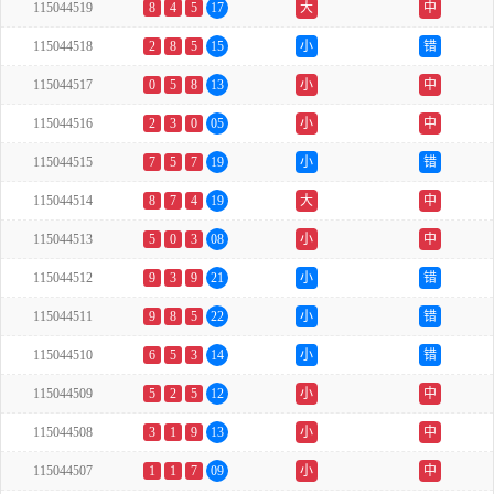
115044519
8
4
5
17
大
中
115044518
2
8
5
15
小
错
115044517
0
5
8
13
小
中
115044516
2
3
0
05
小
中
115044515
7
5
7
19
小
错
115044514
8
7
4
19
大
中
115044513
5
0
3
08
小
中
115044512
9
3
9
21
小
错
115044511
9
8
5
22
小
错
115044510
6
5
3
14
小
错
115044509
5
2
5
12
小
中
115044508
3
1
9
13
小
中
115044507
1
1
7
09
小
中