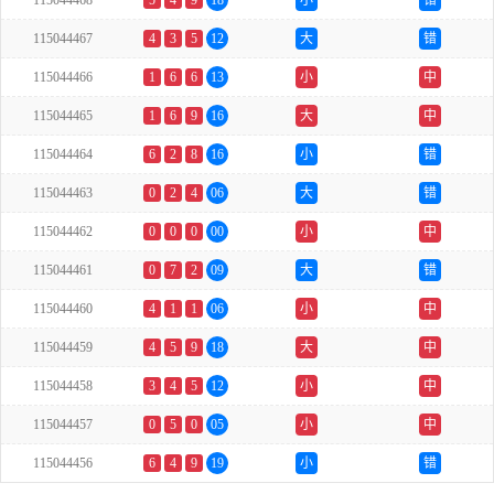
115044468
5
4
9
18
小
错
115044467
4
3
5
12
大
错
115044466
1
6
6
13
小
中
115044465
1
6
9
16
大
中
115044464
6
2
8
16
小
错
115044463
0
2
4
06
大
错
115044462
0
0
0
00
小
中
115044461
0
7
2
09
大
错
115044460
4
1
1
06
小
中
115044459
4
5
9
18
大
中
115044458
3
4
5
12
小
中
115044457
0
5
0
05
小
中
115044456
6
4
9
19
小
错