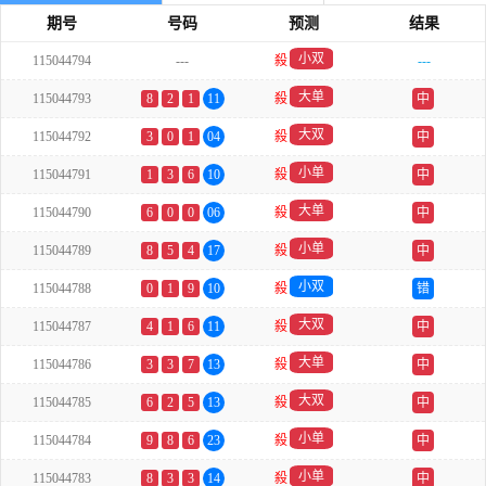
期号
号码
预测
结果
小双
115044794
---
殺
---
大单
115044793
8
2
1
11
殺
中
大双
115044792
3
0
1
04
殺
中
小单
115044791
1
3
6
10
殺
中
大单
115044790
6
0
0
06
殺
中
小单
115044789
8
5
4
17
殺
中
小双
115044788
0
1
9
10
殺
错
大双
115044787
4
1
6
11
殺
中
大单
115044786
3
3
7
13
殺
中
大双
115044785
6
2
5
13
殺
中
小单
115044784
9
8
6
23
殺
中
小单
115044783
8
3
3
14
殺
中