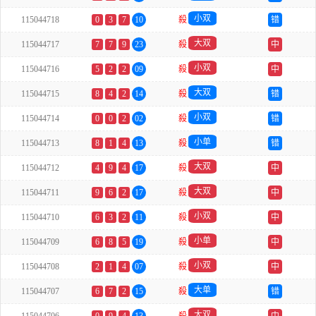
小双
115044718
0
3
7
10
殺
错
大双
115044717
7
7
9
23
殺
中
小双
115044716
5
2
2
09
殺
中
大双
115044715
8
4
2
14
殺
错
小双
115044714
0
0
2
02
殺
错
小单
115044713
8
1
4
13
殺
错
大双
115044712
4
9
4
17
殺
中
大双
115044711
9
6
2
17
殺
中
小双
115044710
6
3
2
11
殺
中
小单
115044709
6
8
5
19
殺
中
小双
115044708
2
1
4
07
殺
中
大单
115044707
6
7
2
15
殺
错
大双