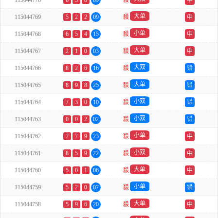
115044770
6
3
0
09
殺
中
大单
115044769
5
2
2
09
殺
中
小单
115044768
6
5
4
15
殺
中
大单
115044767
2
1
0
03
殺
中
大双
115044766
8
2
6
16
殺
错
大单
115044765
8
9
8
25
殺
错
小双
115044764
7
3
0
10
殺
错
小双
115044763
0
0
2
02
殺
错
小单
115044762
7
7
9
23
殺
中
小双
115044761
8
5
9
22
殺
中
大单
115044760
5
0
1
06
殺
中
小单
115044759
5
2
0
07
殺
错
大单
115044758
5
9
6
20
殺
中