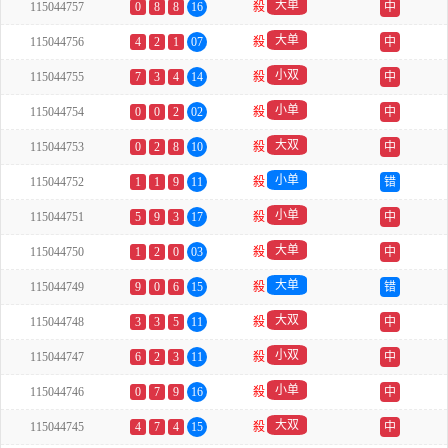
大单
115044757
0
8
8
16
殺
中
大单
115044756
4
2
1
07
殺
中
小双
115044755
7
3
4
14
殺
中
小单
115044754
0
0
2
02
殺
中
大双
115044753
0
2
8
10
殺
中
小单
115044752
1
1
9
11
殺
错
小单
115044751
5
9
3
17
殺
中
大单
115044750
1
2
0
03
殺
中
大单
115044749
9
0
6
15
殺
错
大双
115044748
3
3
5
11
殺
中
小双
115044747
6
2
3
11
殺
中
小单
115044746
0
7
9
16
殺
中
大双
115044745
4
7
4
15
殺
中