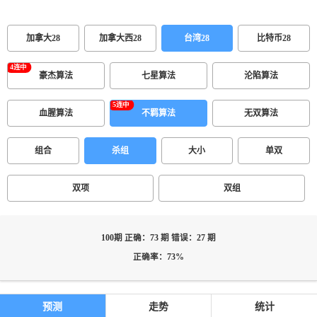
加拿大28
加拿大西28
台湾28
比特币28
豪杰算法
七星算法
沦陷算法
血腥算法
不羁算法
无双算法
组合
杀组
大小
单双
双项
双组
100期 正确：73 期 错误：27 期
正确率：73%
预测
走势
统计