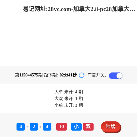
易记网址:28yc.com-加拿大2.8-pc28加拿大|历史开奖结果查询|加拿大pc28在线预测官网_极致火热优质的免费预测
第
115044575
期 距下期:
02
分
41
秒
广告开关：
大单
未开:
4
期
大双
未开:
1
期
小单
未开:
3
期
4
2
4
10
小
双
咪牌
+
+
=
-