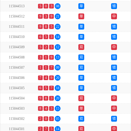
115044513
5
0
3
08
单
错
115044512
9
3
9
21
单
中
115044511
9
8
5
22
单
错
115044510
6
5
3
14
单
错
115044509
5
2
5
12
双
中
115044508
3
1
9
13
双
错
115044507
1
1
7
09
双
错
115044506
7
4
9
20
单
错
115044505
6
5
7
18
单
错
115044504
9
8
3
20
双
中
115044503
8
4
3
15
单
中
115044502
2
0
3
05
双
错
115044501
2
7
5
14
双
中