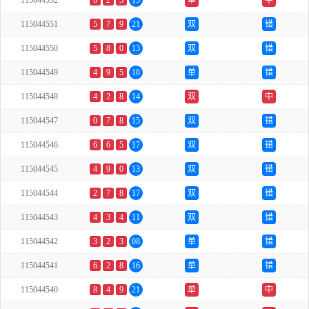
115044552
6
2
5
13
单
中
115044551
5
7
9
21
双
错
115044550
5
8
0
13
双
错
115044549
4
9
5
18
单
错
115044548
4
2
8
14
双
中
115044547
0
7
8
15
双
错
115044546
6
6
5
17
双
错
115044545
4
9
0
13
双
错
115044544
2
7
8
17
双
错
115044543
4
3
4
11
双
错
115044542
3
2
3
08
单
错
115044541
6
2
8
16
单
错
115044540
8
4
9
21
单
中