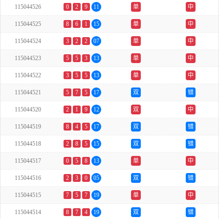
115044526
0
2
9
11
单
中
115044525
8
6
1
15
单
中
115044524
3
2
2
07
单
中
115044523
5
5
3
13
单
中
115044522
3
5
5
13
单
中
115044521
5
7
5
17
双
错
115044520
2
1
9
12
双
中
115044519
8
4
5
17
双
错
115044518
2
8
5
15
双
错
115044517
0
5
8
13
单
中
115044516
2
3
0
05
双
错
115044515
7
5
7
19
单
中
115044514
8
7
4
19
双
错