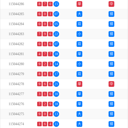
115044286
8
7
0
15
单
中
115044285
6
0
1
07
大
错
115044284
0
0
5
05
双
错
115044283
7
9
6
22
小
错
115044282
0
1
6
07
双
错
115044281
4
7
7
18
单
错
115044280
9
2
3
14
小
错
115044279
8
8
1
17
双
错
115044278
9
6
6
21
单
中
115044277
3
1
6
10
单
错
115044276
7
2
9
18
单
错
115044275
9
0
4
13
大
错
115044274
1
6
4
11
大
错