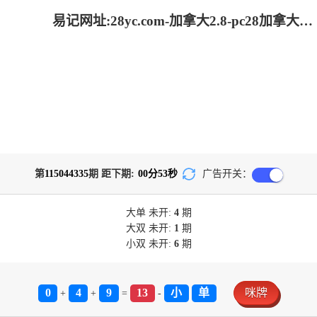
易记网址:28yc.com-加拿大2.8-pc28加拿大|历史开奖结果查询|加拿大pc28在线预测官网_极致火热优质的免费预测
第
115044335
期 距下期:
00
分
53
秒
广告开关：
大单
未开:
4
期
大双
未开:
1
期
小双
未开:
6
期
0
4
9
13
小
单
咪牌
+
+
=
-