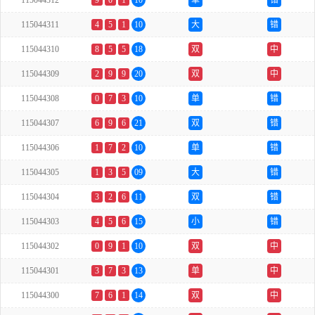
115044312
9
0
1
10
单
错
115044311
4
5
1
10
大
错
115044310
8
5
5
18
双
中
115044309
2
9
9
20
双
中
115044308
0
7
3
10
单
错
115044307
6
9
6
21
双
错
115044306
1
7
2
10
单
错
115044305
1
3
5
09
大
错
115044304
3
2
6
11
双
错
115044303
4
5
6
15
小
错
115044302
0
9
1
10
双
中
115044301
3
7
3
13
单
中
115044300
7
6
1
14
双
中