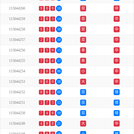
115044260
9
0
9
18
双
中
115044259
3
8
3
14
双
中
115044258
8
3
7
18
双
中
115044257
2
3
5
10
双
中
115044256
1
5
9
15
单
中
115044255
7
6
4
17
单
中
115044254
2
0
4
06
小
中
115044253
9
0
9
18
大
中
115044252
0
6
3
09
双
错
115044251
3
7
3
13
双
错
115044250
7
4
8
19
双
错
115044249
4
9
8
21
大
中